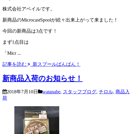
株式会社アベイルです。
新商品のMicrocastSpoolが続々出来上がって来ました！
今回の新商品は3点です！
まず1点目は
「Micr ...
記事を読む
新スプールばんばん！
新商品入荷のお知らせ！
2018年7月10日
watanabe
,
スタッフブログ
,
チロル
,
商品入
荷