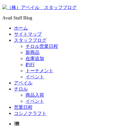
Avail Staff Blog
ホーム
サイトマップ
スタッフブログ
チロル営業日程
新商品
在庫追加
釣行
トーナメント
イベント
アベイル
チロル
商品入荷
イベント
営業日程
コシノクラフト